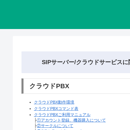
SIPサーバー/クラウドサービス
クラウドPBX
クラウドPBX動作環境
クラウドPBXコマンド表
クラウドPBXご利用マニュアル
├
①アカウント登録、機器購入について
├
②サークルについて