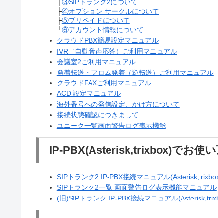
├
③SIPトランク2について
├
④オプション サークルについて
├
⑤プリペイドについて
└
⑥アカウント情報について
クラウドPBX簡易設定マニュアル
IVR（自動音声応答）ご利用マニュアル
会議室2ご利用マニュアル
発着転送・フロム発着（逆転送）ご利用マニュアル
クラウドFAXご利用マニュアル
ACD 設定マニュアル
海外番号への発信設定、かけ方について
接続状態確認につきまして
ユニーク一覧画面警告ログ表示機能
IP-PBX(Asterisk,trixbox)でお
SIPトランク2 IP-PBX接続マニュアル(Asterisk,trixbox
SIPトランク2一覧 画面警告ログ表示機能マニュアル
(旧)SIPトランク IP-PBX接続マニュアル(Asterisk,trixb