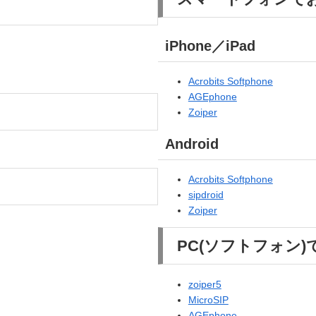
iPhone／iPad
Acrobits Softphone
AGEphone
Zoiper
Android
Acrobits Softphone
sipdroid
Zoiper
PC(ソフトフォン
zoiper5
MicroSIP
AGEphone